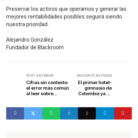
Preservar los activos que operamos y generar las
mejores rentabilidades posibles seguirá siendo
nuestra prioridad.
Alejandro González
Fundador de Blackroom
POST ANTERIOR
SIGUIENTE ENTRADA
Cifras sin contexto:
El primer hotel-
el error más común
gimnasio de
al leer sobre
Colombia ya se
turismo
construye en
Medellín: así será
Action Living