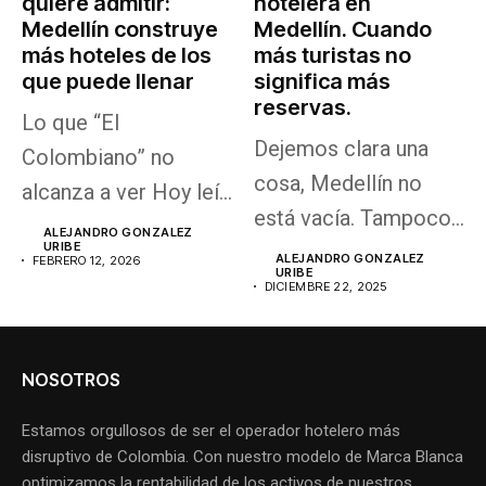
quiere admitir:
hotelera en
Medellín construye
Medellín. Cuando
más hoteles de los
más turistas no
que puede llenar
significa más
reservas.
Lo que “El
Dejemos clara una
Colombiano” no
cosa, Medellín no
alcanza a ver Hoy leí
está vacía. Tampoco
la columna...
ALEJANDRO GONZALEZ
URIBE
dejó de ser...
ALEJANDRO GONZALEZ
FEBRERO 12, 2026
URIBE
DICIEMBRE 22, 2025
NOSOTROS
Estamos orgullosos de ser el operador hotelero más
disruptivo de Colombia. Con nuestro modelo de Marca Blanca
optimizamos la rentabilidad de los activos de nuestros