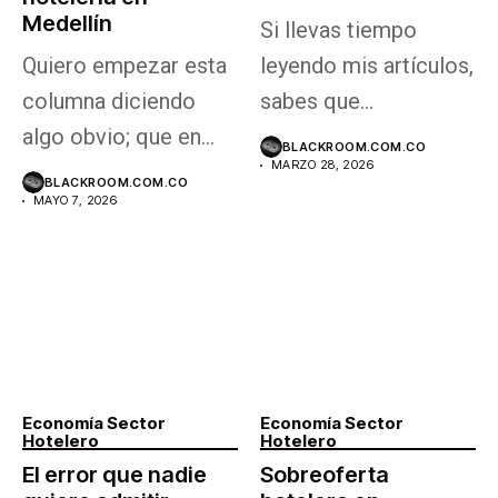
Medellín
Si llevas tiempo
Quiero empezar esta
leyendo mis artículos,
columna diciendo
sabes que
algo obvio; que en
últimamente (por el
BLACKROOM.COM.CO
MARZO 28, 2026
todos los negocios...
contrario...
BLACKROOM.COM.CO
MAYO 7, 2026
Economía Sector
Economía Sector
Hotelero
Hotelero
El error que nadie
Sobreoferta