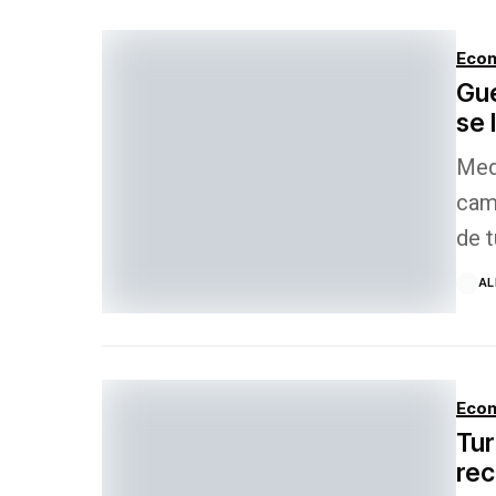
Econ
Gue
se 
Mede
camb
de t
AL
Econ
Tur
rec