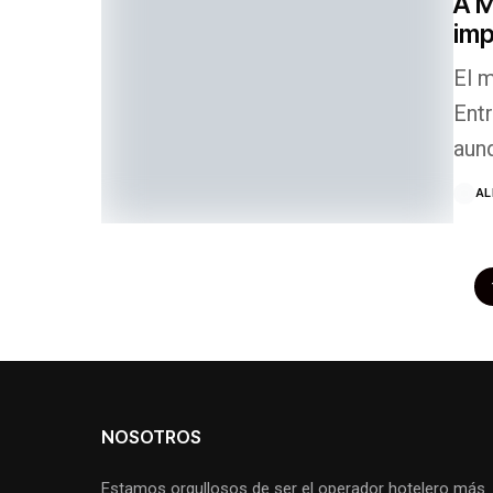
A M
imp
El m
Ent
aunq
AL
NOSOTROS
Estamos orgullosos de ser el operador hotelero más