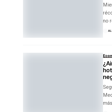
Mie
réc
no r
AL
Econ
¿Ai
hot
neg
Seg
Mede
más 