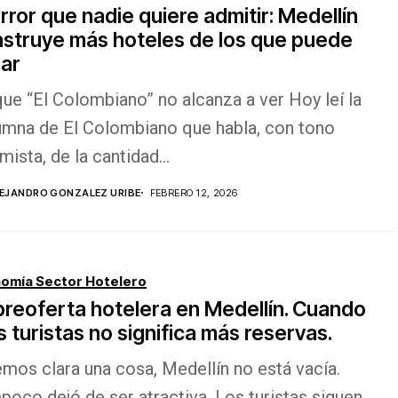
error que nadie quiere admitir: Medellín
struye más hoteles de los que puede
nar
ue “El Colombiano” no alcanza a ver Hoy leí la
umna de El Colombiano que habla, con tono
mista, de la cantidad...
EJANDRO GONZALEZ URIBE
FEBRERO 12, 2026
omía Sector Hotelero
reoferta hotelera en Medellín. Cuando
 turistas no significa más reservas.
mos clara una cosa, Medellín no está vacía.
oco dejó de ser atractiva. Los turistas siguen