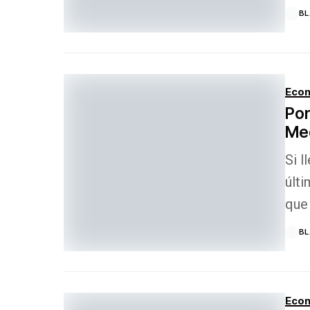
B
Econ
Por
Med
Si l
últi
que 
B
Econ