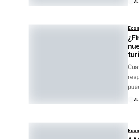
AL
Econ
¿Fi
nue
tur
Cuat
resp
pued
Este
AL
Econ