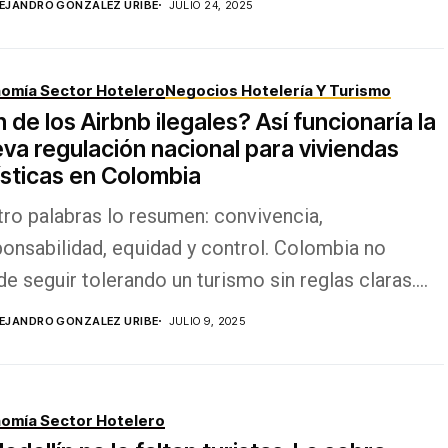
EJANDRO GONZALEZ URIBE
JULIO 24, 2025
omía Sector Hotelero
Negocios Hotelería Y Turismo
n de los Airbnb ilegales? Así funcionaría la
va regulación nacional para viviendas
ísticas en Colombia
ro palabras lo resumen: convivencia,
onsabilidad, equidad y control. Colombia no
e seguir tolerando un turismo sin reglas claras.
 proyecto de ley...
EJANDRO GONZALEZ URIBE
JULIO 9, 2025
omía Sector Hotelero