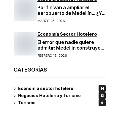
Por fin van a ampliar el
aeropuerto de Medellín… ¿Y
ahora qué?
MARZO 28, 2026
Economía Sector Hotelero
El error que nadie quiere
admitir: Medellín construye
más hoteles de los que
FEBRERO 12, 2026
puede llenar
CATEGORÍAS
Economía sector hotelero
14
Negocios Hotelería y Turismo
13
Turismo
6