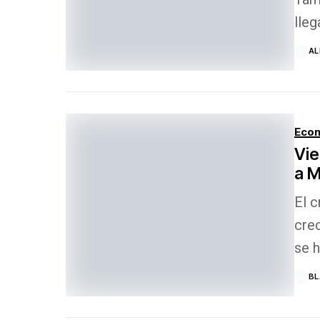
lleg
AL
Econ
Vie
a M
El c
crec
se 
B