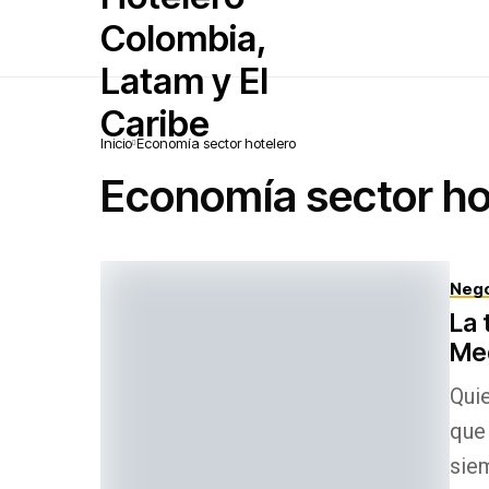
Inicio
Economía sector hotelero
Economía sector ho
Nego
La 
Med
Qui
que 
siem