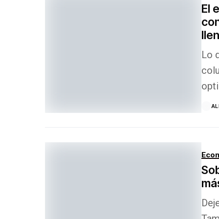
El 
con
lle
Lo q
col
opti
AL
Econ
Sob
más
Deje
Tamp