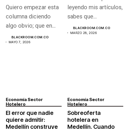
Quiero empezar esta
leyendo mis artículos,
columna diciendo
sabes que
algo obvio; que en
últimamente (por el
BLACKROOM.COM.CO
MARZO 28, 2026
todos los negocios...
contrario...
BLACKROOM.COM.CO
MAYO 7, 2026
Economía Sector
Economía Sector
Hotelero
Hotelero
El error que nadie
Sobreoferta
quiere admitir:
hotelera en
Medellín construye
Medellín. Cuando