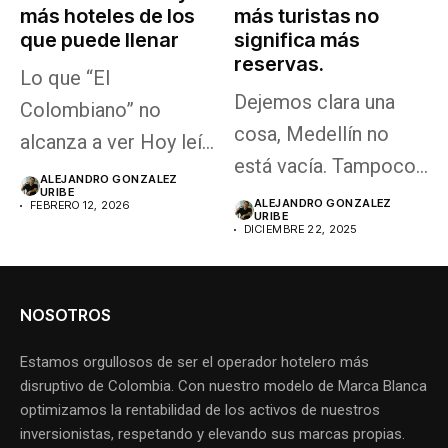
más hoteles de los
más turistas no
que puede llenar
significa más
reservas.
Lo que “El
Dejemos clara una
Colombiano” no
cosa, Medellín no
alcanza a ver Hoy leí
está vacía. Tampoco
la columna...
ALEJANDRO GONZALEZ
URIBE
dejó de ser...
ALEJANDRO GONZALEZ
FEBRERO 12, 2026
URIBE
DICIEMBRE 22, 2025
NOSOTROS
Estamos orgullosos de ser el operador hotelero más
disruptivo de Colombia. Con nuestro modelo de Marca Blanca
optimizamos la rentabilidad de los activos de nuestros
inversionistas, respetando y elevando sus marcas propias.