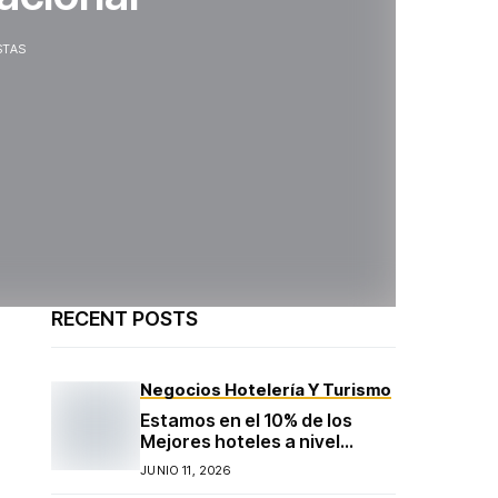
STAS
RECENT POSTS
Negocios Hotelería Y Turismo
Estamos en el 10% de los
Mejores hoteles a nivel
mundial según TripAdvisor
JUNIO 11, 2026