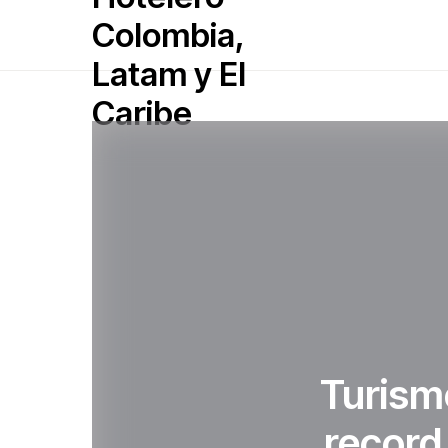
Turism
record