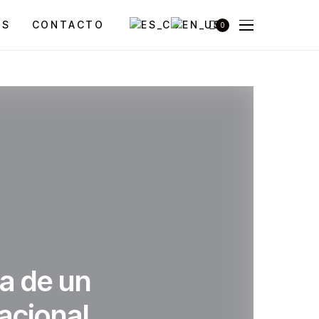
OS
CONTACTO
0
a de un
acional