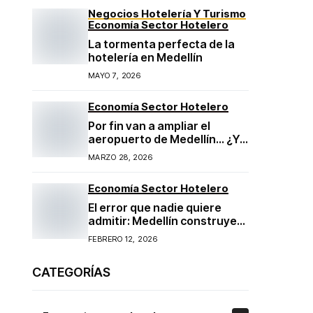
Negocios Hotelería Y Turismo
Economía Sector Hotelero
La tormenta perfecta de la
hotelería en Medellín
MAYO 7, 2026
Economía Sector Hotelero
Por fin van a ampliar el
aeropuerto de Medellín… ¿Y
ahora qué?
MARZO 28, 2026
Economía Sector Hotelero
El error que nadie quiere
admitir: Medellín construye
más hoteles de los que
FEBRERO 12, 2026
puede llenar
CATEGORÍAS